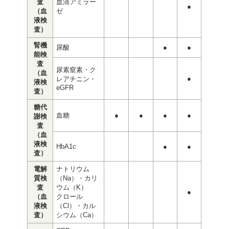
査
血清アミラー
●
（血
ゼ
液検
査）
腎機
尿酸
●
●
能検
査
尿素窒素・ク
（血
●
レアチニン・
液検
eGFR
査）
糖代
血糖
●
●
●
●
謝検
査
（血
液検
HbA1c
●
●
査）
電解
ナトリウム
質検
（Na）・カリ
査
ウム（K）
●
（血
クロール
液検
（Cl）・カル
査）
シウム（Ca）