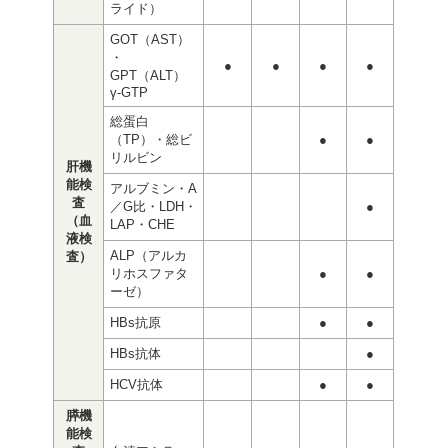
ライド）
GOT（AST）
・
●
●
●
●
GPT（ALT）
γ-GTP
総蛋白
（TP）・総ビ
●
●
リルビン
肝機
能検
アルブミン・A
査
／G比・LDH・
●
（血
LAP・CHE
液検
ALP（アルカ
査）
リホスファタ
●
●
ーゼ）
HBs抗原
●
●
HBs抗体
●
HCV抗体
●
●
膵機
能検