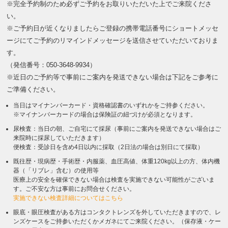
※完全予約制のため必ずご予約をお取りいただいた上でご来院くださ
い。
※ご予約日が近くなりましたらご登録の携帯電話番号にショートメッセ
ージにてご予約のリマインドメッセージを送信させていただいておりま
す。
（発信番号：050-3648-9934）
※近日のご予約等で事前にご案内を発送できない場合は下記をご参考に
ご準備ください。
当日はマイナンバーカード・資格確認書のいずれかをご持参ください。
※マイナンバーカードの場合は保険証の紐づけが必須となります。
尿検査：当日の朝、ご自宅にて採尿（事前にご案内を発送できない場合はご
来院時に採尿していただきます）
便検査：受診日を含め4日以内に採取（2日法の場合は別日にて採取）
既往歴・現病歴・手術歴・内服薬、血圧高値、体重120kg以上の方、体内機
器（「リブレ」含む）の使用等
医療上の安全を確保できない場合は検査を実施できない可能性がございま
す。ご不安な方は事前にお問合せください。
実施できない検査詳細についてはこちら
眼底・眼圧検査がある方はコンタクトレンズを外していただきますので、レ
ンズケースをご持参いただくかメガネにてご来院ください。（保存液・ケー