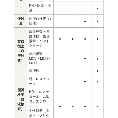
PH・比重・沈
●
渣
便検
便潜血検査（2
●
●
査
日法）
白血球数・赤
血球数・血色
●
●
●
●
素量・ヘマト
貧血
クリット
検査
（血
血小板数・
液検
●
●
MCV・MCH・
査）
MCHC
血清鉄
●
総コレステロ
●
●
ール
脂質
HDLコレステ
検査
ロール・LDL
（血
コレステロー
液検
ル
●
●
●
●
査）
中性脂肪（血
清トリグリセ