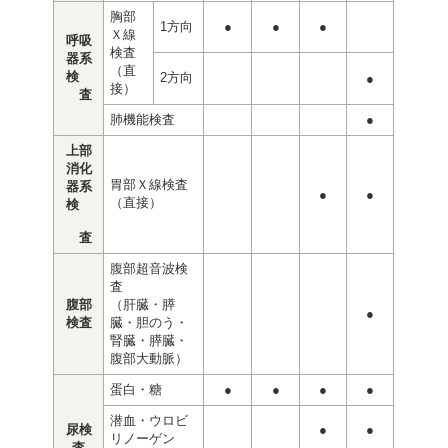
胸部
1方向
●
●
●
Ｘ線
呼吸
検査
器系
（直
検
2方向
●
接）
査
肺機能検査
●
上部
消化
胃部Ｘ線検査
器系
●
●
（直接）
検
査
腹部超音波検
査
腹部
（肝臓・膵
●
検査
臓・胆のう・
腎臓・膵臓・
腹部大動脈）
蛋白・糖
●
●
●
●
潜血・ウロビ
尿検
●
●
リノーゲン
査