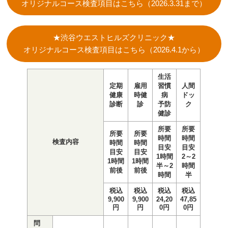
オリジナルコース検査項目はこちら（2026.3.31まで）
★渋谷ウエストヒルズクリニック★
オリジナルコース検査項目はこちら（2026.4.1から）
生活
定期
雇用
習慣
人間
健康
時健
病
ドッ
診断
診
予防
ク
健診
所要
所要
所要
所要
時間
時間
検査内容
時間
時間
目安
目安
目安
目安
1時間
2～2
1時間
1時間
半～2
時間
前後
前後
時間
半
税込
税込
税込
税込
9,900
9,900
24,20
47,85
円
円
0円
0円
問