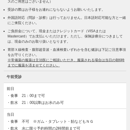
スのご用意はございません）
受診の際はお子様をお連れにならないようお願いいたします。
外国語対応（問診・診察）は行っておりません。日本語対応可能な方と一緒
にご来院ください。
ご負担金について、現金またはクレジットカード（VISAまたは
Mastercard）でお支払いいただけます。ただし、保険診療分につきまして
は、現金のみのお取り扱いとなります。
胃部Ｘ線検査・腹部超音波・血液検査いずれかを含む健診は下記ご注意事項
をお守りください。
※常備薬の服薬は主治医にご相談いただき、服薬される場合は当日の朝6時
までに服薬を済ませてください。
午前受診
前日
・食事 21：00まで可
・飲水 21：00以降はお水のみ可
当日
・食事 不可 ※ガム・タブレット・飴などもＮＧ
・飲水 水に限り予約時間の2時間前まで可