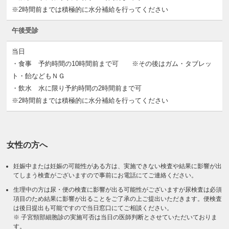
※2時間前までは積極的に水分補給を行ってください
午後受診
当日
・食事 予約時間の10時間前まで可 ※その後はガム・タブレッ
ト・飴などもＮＧ
・飲水 水に限り予約時間の2時間前まで可
※2時間前までは積極的に水分補給を行ってください
女性の方へ
妊娠中または妊娠の可能性がある方は、実施できない検査や結果に影響が出
てしまう検査がございますので事前にお電話にてご連絡ください。
生理中の方は尿・便の検査に影響が出る可能性がございますが尿検査は必須
項目のため結果に影響が出ることをご了承の上ご提出いただきます。便検査
は後日提出も可能ですので当日窓口にてご相談ください。
※ 子宮頸部細胞診の実施可否は当日の医師判断とさせていただいておりま
す。