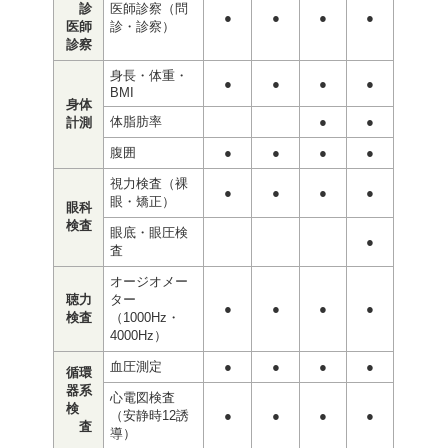
診
医師診察（問
●
●
●
●
医師
診・診察）
診察
身長・体重・
●
●
●
●
BMI
身体
体脂肪率
●
●
計測
腹囲
●
●
●
●
視力検査（裸
●
●
●
●
眼・矯正）
眼科
検査
眼底・眼圧検
●
査
オージオメー
聴力
ター
●
●
●
●
検査
（1000Hz・
4000Hz）
血圧測定
●
●
●
●
循環
器系
心電図検査
検
（安静時12誘
●
●
●
●
査
導）