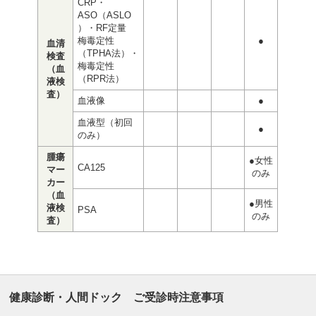
CRP・
ASO（ASLO
）・RF定量
梅毒定性
●
血清
（TPHA法）・
検査
梅毒定性
（血
（RPR法）
液検
査）
血液像
●
血液型（初回
●
のみ）
腫瘍
●女性
CA125
マー
のみ
カー
（血
●男性
液検
PSA
のみ
査）
健康診断・人間ドック ご受診時注意事項