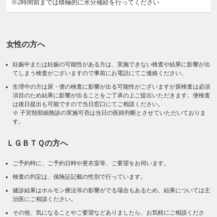
※2時間前までは積極的に水分補給を行ってください
女性の方へ
妊娠中または妊娠の可能性がある方は、実施できない検査や結果に影響が出
てしまう検査がございますので事前にお電話にてご連絡ください。
生理中の方は尿・便の検査に影響が出る可能性がございますが尿検査は必須
項目のため結果に影響が出ることをご了承の上ご提出いただきます。便検査
は後日提出も可能ですので当日窓口にてご相談ください。
※ 子宮頸部細胞診の実施可否は当日の医師判断とさせていただいておりま
す。
ＬＧＢＴＱの方へ
ご予約時に、ご予約日時や更衣室等、ご要望をお伺います。
検査の判定は、保険証記載の性別で行っています。
健診結果はホルモン療法等の影響がでる場合もあるため、結果については主
治医にご相談ください。
その他、気になることやご要望などありましたら、お気軽にご相談くださ