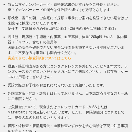
当日はマイナンバーカード・資格確認書のいずれかをご持参ください。
※マイナンバーカードの場合は保険証の紐づけが必須となります。
尿検査：当日の朝、ご自宅にて採尿（事前にご案内を発送できない場合はご
来院時に採尿していただきます）
便検査：受診日を含め4日以内に採取（2日法の場合は別日にて採取）
既往歴・現病歴・手術歴・内服薬、血圧高値、体重120kg以上の方、体内機
器（「リブレ」含む）の使用等
医療上の安全を確保できない場合は検査を実施できない可能性がございま
す。ご不安な方は事前にお問合せください。
実施できない検査詳細についてはこちら
眼底・眼圧検査がある方はコンタクトレンズを外していただきますので、レ
ンズケースをご持参いただくかメガネにてご来院ください。（保存液・ケー
スのご用意はございません）
受診の際はお子様をお連れにならないようお願いいたします。
外国語対応（問診・診察）は行っておりません。日本語対応可能な方と一緒
にご来院ください。
ご負担金について、現金またはクレジットカード（VISAまたは
Mastercard）でお支払いいただけます。ただし、保険診療分につきまして
は、現金のみのお取り扱いとなります。
胃部Ｘ線検査・腹部超音波・血液検査いずれかを含む健診は下記ご注意事項
をお守りください。