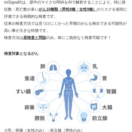
miSignal®は、尿中のマイクロRNAをAIで解析することにより、特に発
症数・死亡数が多い
がん10種類（男性8種・女性9種）
のリスクを個別に
評価できる画期的な検査です。
従来の検査方法では見つけにくかった早期のがんも検出できる可能性が
高い事が大きな特徴です。
検査方法は
尿検査と問診
のみ、体にご負担なく検査可能です！
検査対象となるがん
※乳・卵巣（女性のみ）・前立腺（男性のみ）