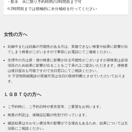
・飲水 水に限り予約時間の2時間前まで可
※2時間前までは積極的に水分補給を行ってください
女性の方へ
妊娠中または妊娠の可能性がある方は、実施できない検査や結果に影響が出
てしまう検査がございますので事前にお電話にてご連絡ください。
生理中の方は尿・便の検査に影響が出る可能性がございますが尿検査は必須
項目のため結果に影響が出ることをご了承の上ご提出いただきます。便検査
は後日提出も可能ですので当日窓口にてご相談ください。
※ 子宮頸部細胞診の実施可否は当日の医師判断とさせていただいておりま
す。
ＬＧＢＴＱの方へ
ご予約時に、ご予約日時や更衣室等、ご要望をお伺います。
検査の判定は、保険証記載の性別で行っています。
健診結果はホルモン療法等の影響がでる場合もあるため、結果については主
治医にご相談ください。