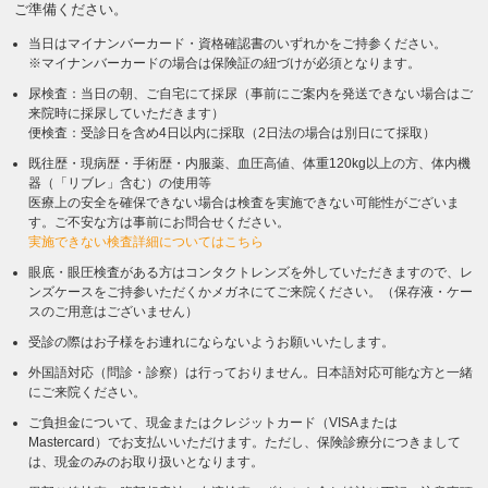
ご準備ください。
当日はマイナンバーカード・資格確認書のいずれかをご持参ください。
※マイナンバーカードの場合は保険証の紐づけが必須となります。
尿検査：当日の朝、ご自宅にて採尿（事前にご案内を発送できない場合はご
来院時に採尿していただきます）
便検査：受診日を含め4日以内に採取（2日法の場合は別日にて採取）
既往歴・現病歴・手術歴・内服薬、血圧高値、体重120kg以上の方、体内機
器（「リブレ」含む）の使用等
医療上の安全を確保できない場合は検査を実施できない可能性がございま
す。ご不安な方は事前にお問合せください。
実施できない検査詳細についてはこちら
眼底・眼圧検査がある方はコンタクトレンズを外していただきますので、レ
ンズケースをご持参いただくかメガネにてご来院ください。（保存液・ケー
スのご用意はございません）
受診の際はお子様をお連れにならないようお願いいたします。
外国語対応（問診・診察）は行っておりません。日本語対応可能な方と一緒
にご来院ください。
ご負担金について、現金またはクレジットカード（VISAまたは
Mastercard）でお支払いいただけます。ただし、保険診療分につきまして
は、現金のみのお取り扱いとなります。