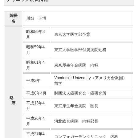
院長
川畑 正博
名
昭和59年3
東京大学医学部卒業
月
昭和59年4
東京大学医学部付属病院勤務
月
昭和61年4
東京厚生年金病院 内科
月
Vanderbilt University（アメリカ合衆国）
平成3年
留学
平成6年4月
財団法人癌研究会・癌研究所
略
平成13年4
歴
東京厚生年金病院 医長
月
平成26年4
河北総合病院 内科部長
月
平成27年4
コンフォガーデンクリニック 内科