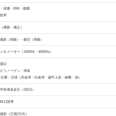
・体重・BMI・腹囲
肪率
（裸眼・矯正）
撮影（両眼）・眼圧（両眼）
ジオメーター（1000Hz・4000Hz）
蛋白
ビリノーゲン・潜血
・比重・沈渣（赤血球・白血球・扁平上皮・細菌・他）
学的潜血反応（2回法）
時12誘導
撮影（正側2方向）