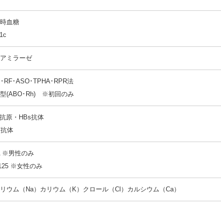
時血糖
1c
アミラーゼ
P･RF･ASO･TPHA･RPR法
型(ABO･Rh) ※初回のみ
s抗原・HBs抗体
V抗体
A ※男性のみ
-125 ※女性のみ
リウム（Na）カリウム（K）クロール（Cl）カルシウム（Ca）