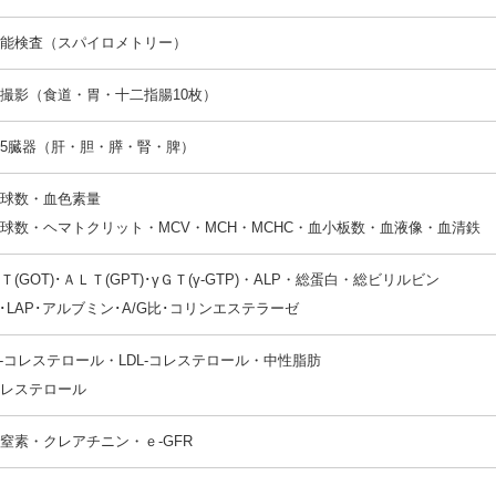
能検査（スパイロメトリー）
撮影（食道・胃・十二指腸10枚）
5臓器（肝・胆・膵・腎・脾）
球数・血色素量
球数・ヘマトクリット・MCV・MCH・MCHC・血小板数・血液像・血清鉄
Ｔ(GOT)･ＡＬＴ(GPT)･γＧＴ(γ-GTP)・ALP・総蛋白・総ビリルビン
H･LAP･アルブミン･A/G比･コリンエステラーゼ
L-コレステロール・LDL-コレステロール・中性脂肪
レステロール
窒素・クレアチニン・ｅ-GFR