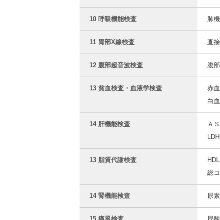
10 呼吸機能検査
肺機
11 胃部X線検査
直接
12 腹部超音波検査
腹部
13 貧血検査・血液学検査
赤血
白血
14 肝機能検査
ＡＳ
LD
13 脂質代謝検査
HD
総コ
14 腎機能検査
尿素
15 痛風検査
尿酸