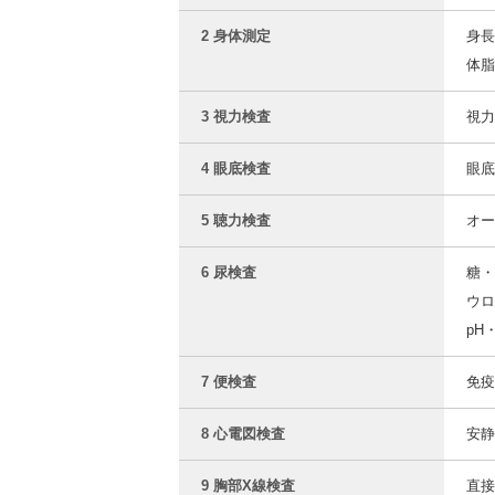
2 身体測定
身長
体脂
3 視力検査
視力
4 眼底検査
眼底
5 聴力検査
オー
6 尿検査
糖・
ウロ
pH
7 便検査
免疫
8 心電図検査
安静
9 胸部X線検査
直接