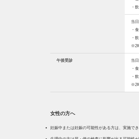
・飲
当日
・食
・飲
※2
午後受診
当日
・
・飲
※2
女性の方へ
妊娠中または妊娠の可能性がある方は、実施でき
生理中の方は尿・便の検査に影響が出る可能性が