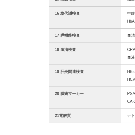
16 糖代謝検査
空腹
HbA
17 膵機能検査
血清
18 血清検査
CR
血液
19 肝炎関連検査
HB
HC
20 腫瘍マーカー
PS
CA
21電解質
ナト