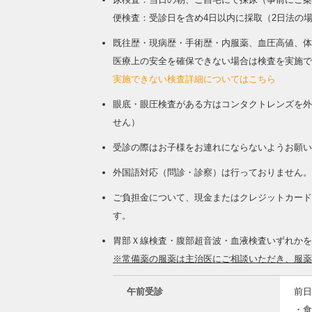
便検査：受診日を含め4日以内に採取（2日法の
既往歴・現病歴・手術歴・内服薬、血圧高値、体重
医療上の安全を確保できない場合は検査を実施で
実施できない検査詳細についてはこちら
眼底・眼圧検査がある方はコンタクトレンズを外
せん）
受診の際はお子様をお連れにならないようお願い
外国語対応（問診・診察）は行っておりません。
ご負担金について、現金またはクレジットカード（
す。
胃部Ｘ線検査・腹部超音波・血液検査いずれかを
※常備薬の服薬は主治医にご相談いただき、服薬
午前受診
前日
・食